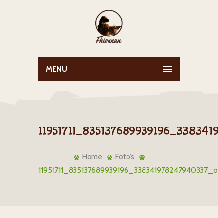
MENU
11951711_835137689939196_33834
Home
Foto’s
11951711_835137689939196_338341978247940337_o