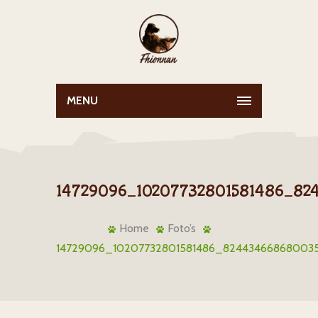
MENU
14729096_10207732801581486_8
Home
Foto’s
14729096_10207732801581486_82443466868003