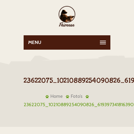
MENU
23622075_10210889254090826_619
Home
Foto’s
23622075_10210889254090826_619397341816390