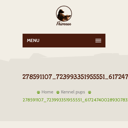
MENU
278591107_723993351955551_6172
Home
Kennel pups
278591107_723993351955551_61724740028930783