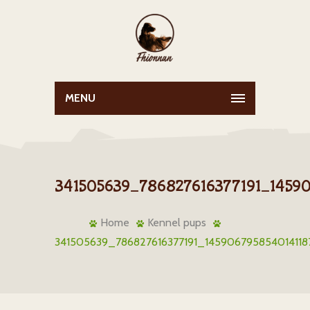
MENU
341505639_786827616377191_1459
Home
Kennel pups
341505639_786827616377191_145906795854014118