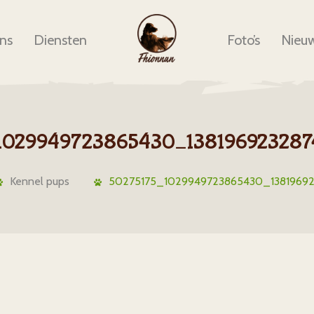
ns
Diensten
Foto’s
Nieu
1029949723865430_13819692328
Kennel pups
50275175_1029949723865430_1381969