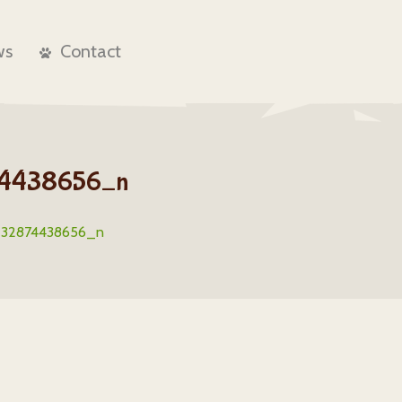
ws
Contact
74438656_n
232874438656_n