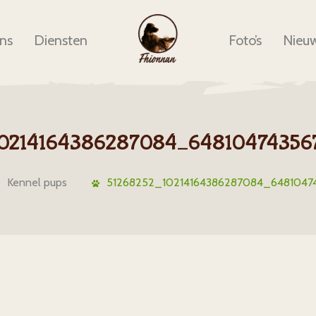
ns
Diensten
Foto’s
Nieu
10214164386287084_64810474356
Kennel pups
51268252_10214164386287084_6481047