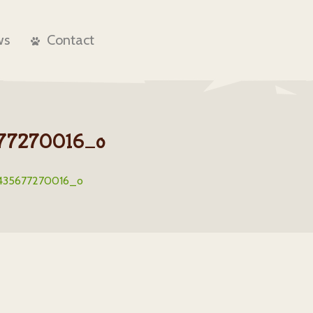
ws
Contact
77270016_o
435677270016_o