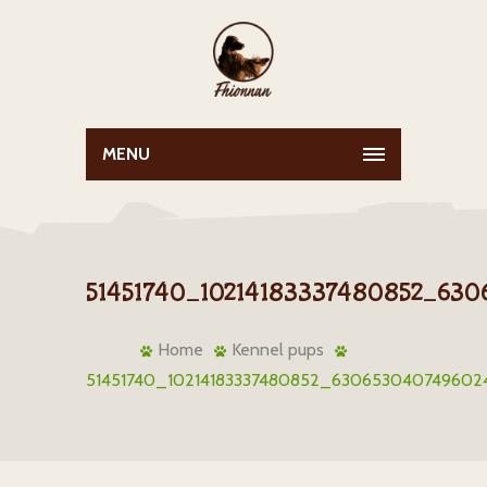
MENU
51451740_10214183337480852_63
Home
Kennel pups
51451740_10214183337480852_63065304074960