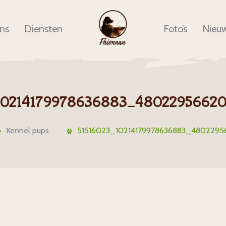
ns
Diensten
Foto’s
Nieu
10214179978636883_4802295662
Kennel pups
51516023_10214179978636883_480229