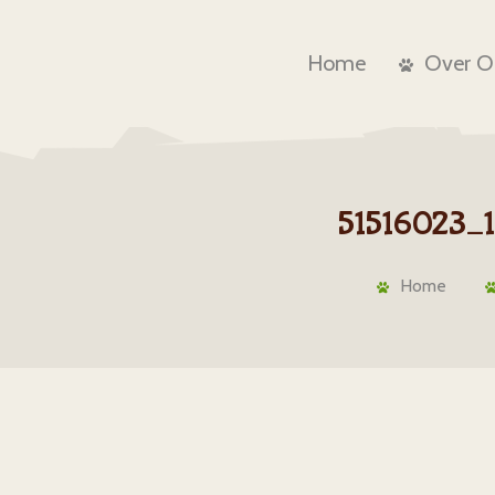
Home
Over O
51516023_
Home