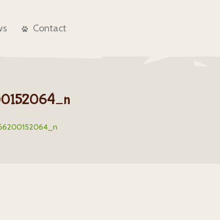
ws
Contact
00152064_n
566200152064_n