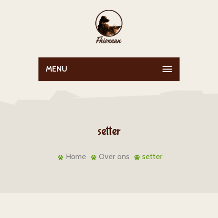
MENU
setter
Home
Over ons
setter