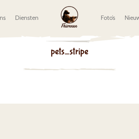
ns
Diensten
Foto’s
Nieu
pets_stripe