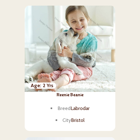
Age
2 Yrs
Reenie Beanie
Breed
Labrodar
City
Bristol