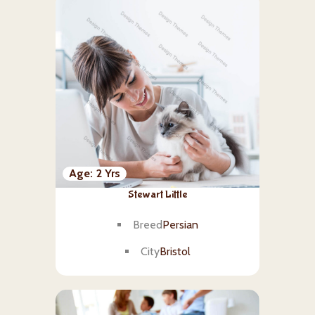
Age
2 Yrs
Stewart Little
Breed
Persian
City
Bristol