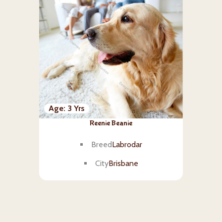
Age
3 Yrs
Reenie Beanie
Breed
Labrodar
City
Brisbane