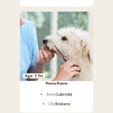
Age
3 Yrs
Reenie Beanie
Breed
Labrodar
City
Brisbane