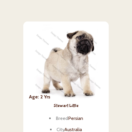
Age
2 Yrs
Stewart Little
Breed
Persian
City
Australia