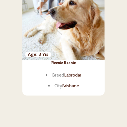
Age
3 Yrs
Reenie Beanie
Breed
Labrodar
City
Brisbane