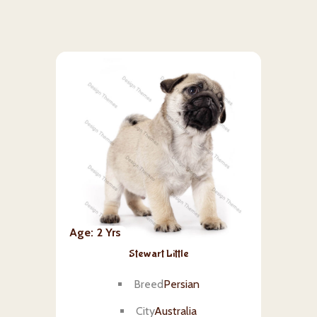
Age
2 Yrs
Stewart Little
Breed
Persian
City
Australia