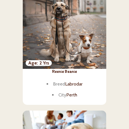
Age
2 Yrs
Reenie Beanie
Breed
Labrodar
City
Perth