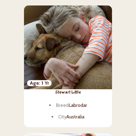
Age
1 Yr
Stewart Little
Breed
Labrodar
City
Australia