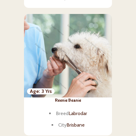
Age
3 Yrs
Reenie Beanie
Breed
Labrodar
City
Brisbane