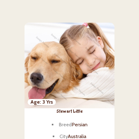
Age
3 Yrs
Stewart Little
Breed
Persian
City
Australia