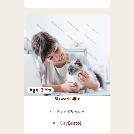
Age
2 Yrs
Stewart Little
Breed
Persian
City
Bristol