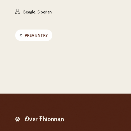
,
Beagle
Siberian
PREV ENTRY
Over Fhionnan