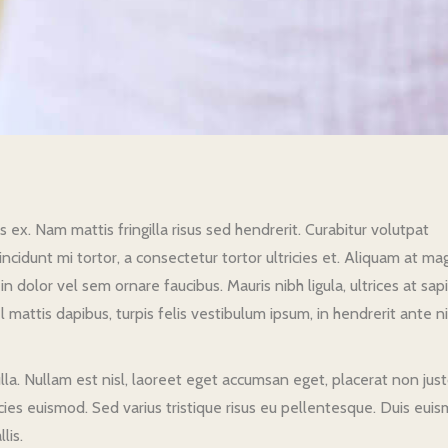
ex. Nam mattis fringilla risus sed hendrerit. Curabitur volutpat
ncidunt mi tortor, a consectetur tortor ultricies et. Aliquam at ma
n dolor vel sem ornare faucibus. Mauris nibh ligula, ultrices at sap
 vel mattis dapibus, turpis felis vestibulum ipsum, in hendrerit ante n
lla. Nullam est nisl, laoreet eget accumsan eget, placerat non just
tricies euismod. Sed varius tristique risus eu pellentesque. Duis eui
lis.