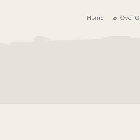
Home
Over O