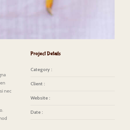
Project Details
Category :
gna
ien
Client :
isi nec
Website :
o.
Date :
smod