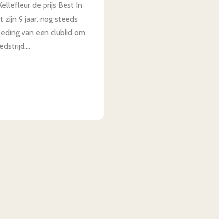
lefleur de prijs Best In
 zijn 9 jaar, nog steeds
oeding van een clublid om
trijd....