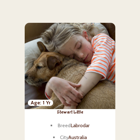
Age
1 Yr
Stewart Little
Breed
Labrodar
City
Australia